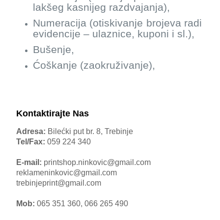
lakšeg kasnijeg razdvajanja),
Numeracija (otiskivanje brojeva radi
evidencije – ulaznice, kuponi i sl.),
Bušenje,
Ćoškanje (zaokruživanje),
Kontaktirajte Nas
Adresa:
Bilećki put br. 8, Trebinje
Tel/Fax:
059 224 340
E-mail:
printshop.ninkovic@gmail.com
reklameninkovic@gmail.com
trebinjeprint@gmail.com
Mob:
065 351 360, 066 265 490