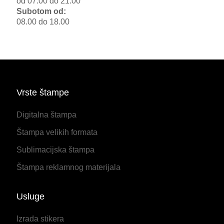
od 07.00 do 21.00
Subotom od:
08.00 do 18.00
Vrste štampe
Digitalna štampa
Štampa velikih formata
Sublimacijska štampa
Štampa reklamnog materijala
Usluge
Izrada stikera