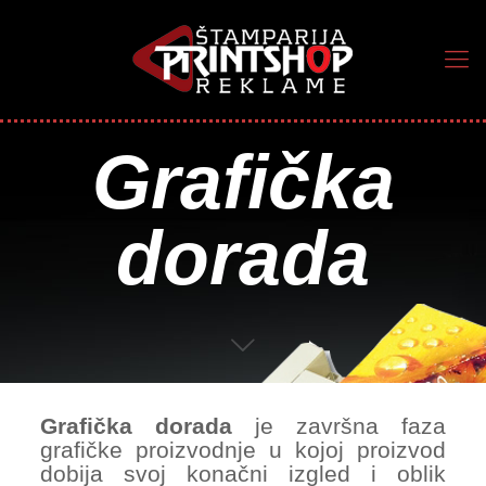
Grafička
dorada
Gra
fička dorada
je završna faza
grafičke proizvodnje u kojoj proizvod
dobija svoj konačni izgled i oblik